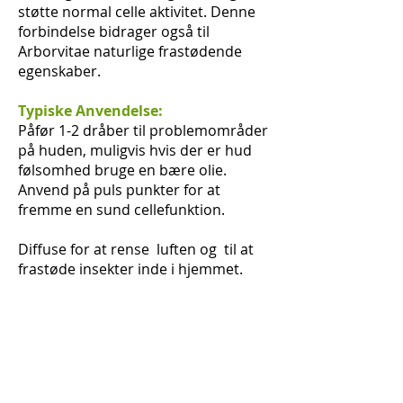
støtte normal celle aktivitet. Denne
forbindelse bidrager også til
Arborvitae naturlige frastødende
egenskaber.
Typiske Anvendelse:
Påfør 1-2 dråber til problemområder
på huden, muligvis hvis der er hud
følsomhed bruge en bære olie.
Anvend på puls punkter for at
fremme en sund cellefunktion.
Diffuse for at rense luften og
til at
frastøde insekter inde i hjemmet.
Brugen af Arborvitae har været
nyttigt for at nogle der har
problemer med trøske fra Candida.
Anvendelse som en
mundskyllemiddel for trøske (Trøske