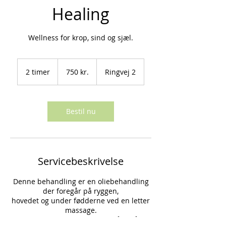
Healing
Wellness for krop, sind og sjæl.
750
danske
2 timer
2
750 kr.
Ringvej 2
kroner
t
i
m
e
Bestil nu
r
Servicebeskrivelse
Denne behandling er en oliebehandling
der foregår på ryggen,
hovedet og under fødderne ved en letter
massage.
Jeg har valgt at sætte healing på også, da