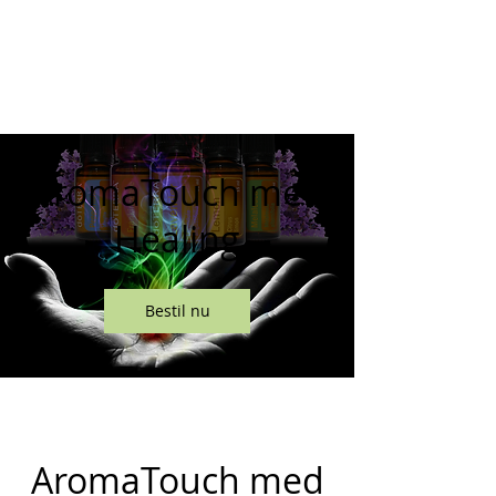
AromaTouch med
Healing
Bestil nu
AromaTouch med